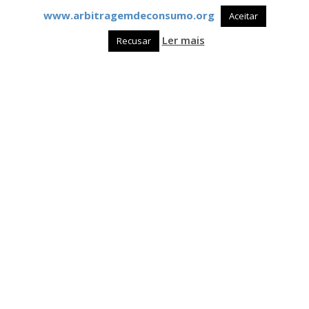
www.arbitragemdeconsumo.org
Aceitar
Ler mais
Recusar
COMMENT INSTALLER
SPECIFICATIONS
COMPATIBILITÉ PROUVÉE AVEC LES VERSIONS
SUIVANTES : ( * )