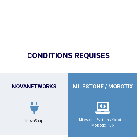
CONDITIONS REQUISES
NOVANETWORKS
MILESTONE / MOBOTIX


Milestone Systems Xprotect
InovaSnap
Mobotix Hub