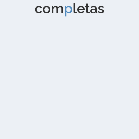
com
p
letas